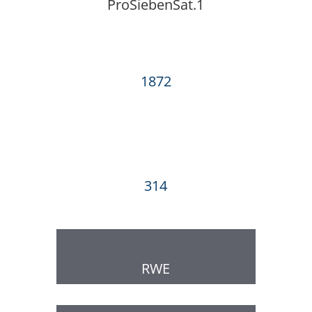
ProSiebenSat.1
1872
314
RWE