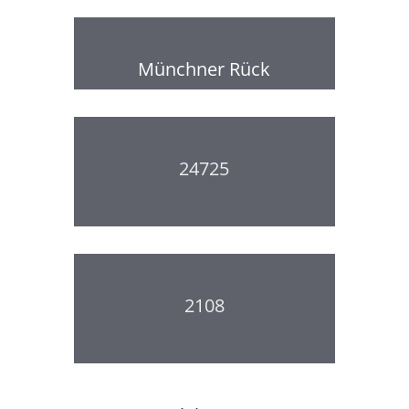
Münchner Rück
24725
2108