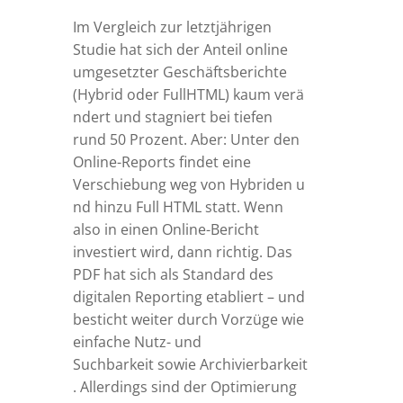
Im Vergleich zur letztjährigen
Studie hat sich der Anteil online
umgesetzter Geschäftsberichte
(
H
ybr
i
d
od
er
F
u
l
l
HT
M
L
)
ka
u
m
v
er
ä
nd
er
t
un
d
s
ta
g
n
ier
t
be
i
t
ie
fen
run
d
5
0
Prozent
.
Ab
er
:
U
nt
er
den
O
n
l
in
e
-
R
ep
ort
s
fi
nde
t
e
in
e
V
er
s
c
h
iebu
n
g
we
g
vo
n
H
ybr
i
d
en
u
n
d
h
in
z
u
F
u
l
l
HT
M
L
s
ta
tt
.
Wenn
also in einen Online-Bericht
investiert wird, dann richtig.
Das
PDF hat sich als Standard
des
digitalen Reporting etabliert – und
besticht weiter durch Vorzüge wie
einfache Nutz- und
Suchbarke
i
t
sow
ie
Ar
c
h
i
v
ier
barke
i
t
.
Al
ler
d
in
g
s
s
in
d
d
er
Op
t
im
ier
un
g