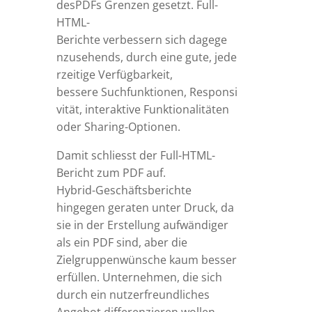
de
s
P
D
F
s
Gr
en
z
en
g
esetzt
.
Full
-
H
T
M
L
-
B
er
ic
ht
e
v
er
be
ss
er
n
s
ic
h
d
a
g
e
ge
n
z
u
s
eh
en
d
s
,
dur
c
h
e
in
e
gute
,
je
d
e
r
ze
i
t
ig
e
V
er
f
ü
gbarke
i
t
,
be
ss
er
e
S
u
c
hfunk
t
io
n
en
,
Re
s
pons
i
v
i
tä
t
,
in
t
er
ak
t
i
v
e
Funk
t
io
n
a
l
i
tä
t
en
od
er
S
ha
r
in
g
-Op
t
io
n
en
.
Damit schliesst der Full-HTML-
Bericht zum PDF auf.
Hybrid-Geschäftsberichte
hingegen geraten unter Druck, da
sie in der Erstellung aufwändiger
als ein PDF sind, aber die
Zielgruppenwünsche kaum besser
erfüllen. Unternehmen, die sich
durch ein nutzerfreundliches
Angebot differenzieren wollen,