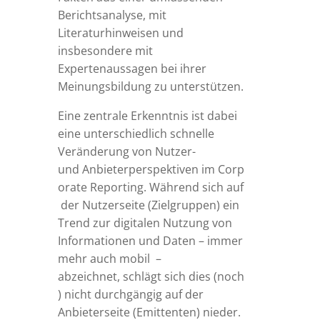
Berichtsanalyse, mit
Literaturhinweisen und
insbesondere mit
Expertenaussagen bei ihrer
Meinungsbildung zu unterstützen.
Eine zentrale Erkenntnis ist dabei
eine unterschiedlich schnelle
Veränderung von Nutzer-
un
d
Anb
i
e
t
er
p
er
sp
ek
tiv
en
im
Corp
orat
e
R
ep
or
t
in
g
.
Währ
en
d
s
ic
h
a
u
f
d
er
N
utz
er
se
i
t
e
(Z
ie
lgruppen) ein
Trend zur digitalen Nutzung von
Informationen und Daten – immer
mehr auch mobil –
abze
ic
h
n
et
,
s
c
h
l
ä
g
t
s
ic
h
d
ie
s
(no
c
h
)
n
ic
h
t
dur
c
h
gä
n
gi
g
a
u
f
der
An
b
ie
ter
s
e
i
t
e
(
E
m
i
tt
en
t
en
)
n
ie
der
.