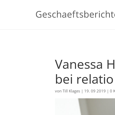
Vanessa H
bei relati
von
Till Klages
|
19. 09 2019
|
0 